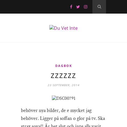
DAGBOK
ZZZZZZ
23 SEPTEMBER, 2014
behöver nya bilder, de e mycket jag
behöver. Ligger på soffan o glor på tv. Ska
strax sova!! Är het slut och inte alls varit