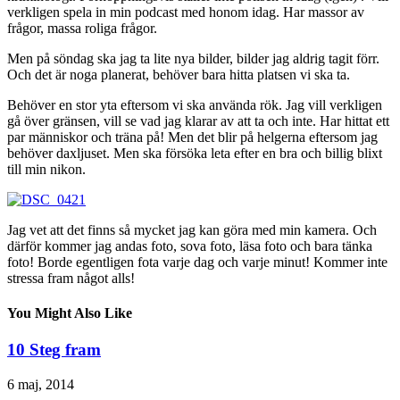
verkligen spela in min podcast med honom idag. Har massor av
frågor, massa roliga frågor.
Men på söndag ska jag ta lite nya bilder, bilder jag aldrig tagit förr.
Och det är noga planerat, behöver bara hitta platsen vi ska ta.
Behöver en stor yta eftersom vi ska använda rök. Jag vill verkligen
gå över gränsen, vill se vad jag klarar av att ta och inte. Har hittat ett
par människor och träna på! Men det blir på helgerna eftersom jag
behöver daxljuset. Men ska försöka leta efter en bra och billig blixt
till min nikon.
Jag vet att det finns så mycket jag kan göra med min kamera. Och
därför kommer jag andas foto, sova foto, läsa foto och bara tänka
foto! Borde egentligen fota varje dag och varje minut! Kommer inte
stressa fram något alls!
You Might Also Like
10 Steg fram
6 maj, 2014