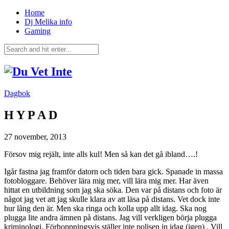
Home
Dj Melika info
Gaming
Dagbok
H Y P A D
27 november, 2013
Försov mig rejält, inte alls kul! Men så kan det gå ibland….!
Igår fastna jag framför datorn och tiden bara gick. Spanade in massa
fotobloggare. Behöver lära mig mer, vill lära mig mer. Har även
hittat en utbildning som jag ska söka. Den var på distans och foto är
något jag vet att jag skulle klara av att läsa på distans. Vet dock inte
hur lång den är. Men ska ringa och kolla upp allt idag. Ska nog
plugga lite andra ämnen på distans. Jag vill verkligen börja plugga
kriminologi. Förhoppningsvis ställer inte polisen in idag (igen) . Vill