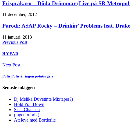
Frispråkarn – Döda Drömmar (Live på SR Metropol 
11 december, 2012
Parodi: A$AP Rocky – Drinkin’ Problems feat. Dra
11 januari, 2013
Previous Post
H Y P A D
Next Post
Polis Polis är ingen potatis gris
Senaste inläggen
Dj Melika Duvetinte Mixtape(?)
Hold You Down
Sista Chansen
(ingen rubrik)
Att leva med Borderlie