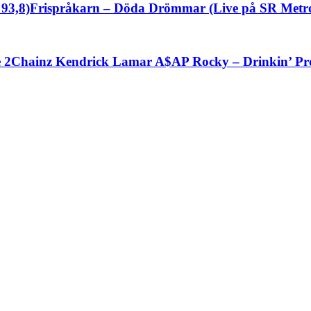
93,8)Frispråkarn – Döda Drömmar (Live på SR Metro
ke 2Chainz Kendrick Lamar A$AP Rocky – Drinkin’ Pr