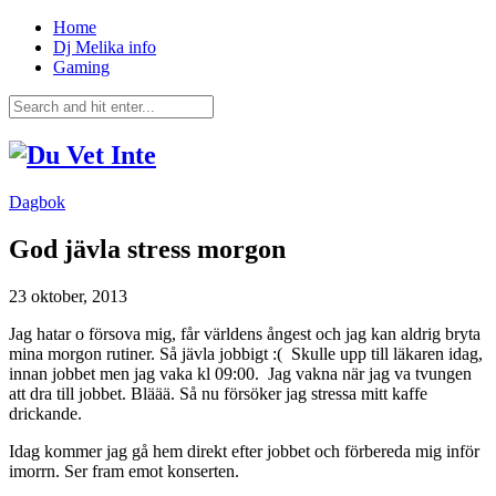
Home
Dj Melika info
Gaming
Dagbok
God jävla stress morgon
23 oktober, 2013
Jag hatar o försova mig, får världens ångest och jag kan aldrig bryta
mina morgon rutiner. Så jävla jobbigt :( Skulle upp till läkaren idag,
innan jobbet men jag vaka kl 09:00. Jag vakna när jag va tvungen
att dra till jobbet. Bläää. Så nu försöker jag stressa mitt kaffe
drickande.
Idag kommer jag gå hem direkt efter jobbet och förbereda mig inför
imorrn. Ser fram emot konserten.