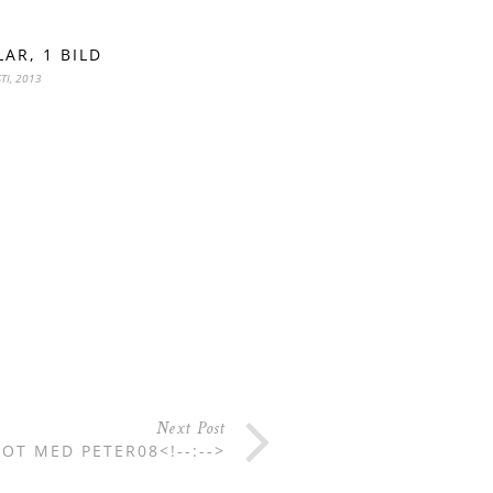
LAR, 1 BILD
TI, 2013
Next Post
OT MED PETER08<!--:-->