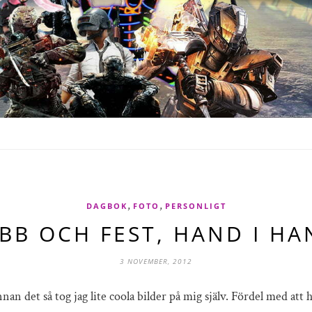
,
,
DAGBOK
FOTO
PERSONLIGT
BB OCH FEST, HAND I H
3 NOVEMBER, 2012
innan det så tog jag lite coola bilder på mig själv. Fördel med at