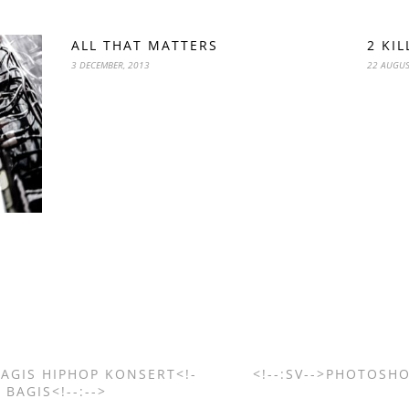
ALL THAT MATTERS
2 KIL
3 DECEMBER, 2013
22 AUGUS
 BAGIS HIPHOP KONSERT<!-
<!--:SV-->PHOTOSHO
 BAGIS<!--:-->