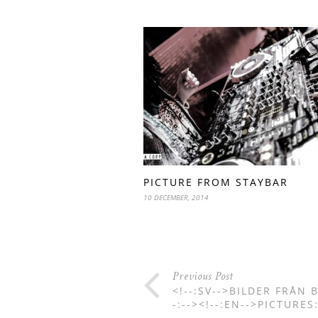
PICTURE FROM STAYBAR
10 DECEMBER, 2014
Previous Post
<!--:SV-->BILDER FRÅN
-:--><!--:EN-->PICTURES: