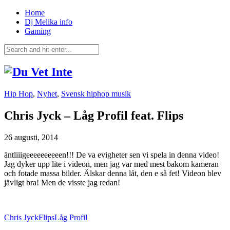
Home
Dj Melika info
Gaming
Hip Hop
,
Nyhet
,
Svensk hiphop musik
Chris Jyck – Låg Profil feat. Flips
26 augusti, 2014
äntliiigeeeeeeeeeen!!! De va evigheter sen vi spela in denna video!
Jag dyker upp lite i videon, men jag var med mest bakom kameran
och fotade massa bilder. Älskar denna låt, den e så fet! Videon blev
jävligt bra! Men de visste jag redan!
Chris Jyck
Flips
Låg Profil