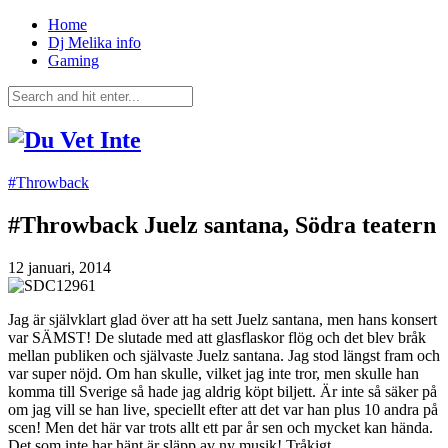
Home
Dj Melika info
Gaming
#Throwback
#Throwback Juelz santana, Södra teatern
12 januari, 2014
Jag är självklart glad över att ha sett Juelz santana, men hans konsert
var SÄMST! De slutade med att glasflaskor flög och det blev bråk
mellan publiken och självaste Juelz santana. Jag stod längst fram och
var super nöjd. Om han skulle, vilket jag inte tror, men skulle han
komma till Sverige så hade jag aldrig köpt biljett. Är inte så säker på
om jag vill se han live, speciellt efter att det var han plus 10 andra på
scen! Men det här var trots allt ett par år sen och mycket kan hända.
Det som inte har hänt är släpp av ny musik! Tråkigt.