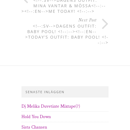
<!--:SV-->DAGENS OUTFIT:
MINA VANTAR & MÖSSA<!--:--
><!--:EN-->ME TODAY! <!--:-->
Next Post
<!--:SV-->DAGENS OUTFIT:
BABY POOL! <!--:--><!--:EN--
>TODAY’S OUTFIT: BABY POOL! <!-
-:-->
SENASTE INLÄGGEN
Dj Melika Duvetinte Mixtape(?)
Hold You Down
Sista Chansen