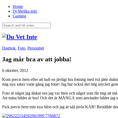
Home
Dj Melika info
Gaming
Dagbok
,
Foto
,
Personligt
Jag mår bra av att jobba!
6 oktober, 2012
Kom precis hem efter att haft en jävligt bra fotning med två jätte duktig
mig nya saker varje gång jag fotar! Jag har också lärt mig mycket genom
Foto är något jag älskat sen jag var liten och något som får mig att må
Att mina bilder är bra! Och det är MÅNGA som använder bilder jag t
Fick precis hem min nya blixt och jag är såå jävla KÄR! Beställde den 