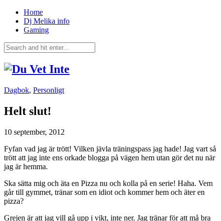
Home
Dj Melika info
Gaming
Dagbok
,
Personligt
Helt slut!
10 september, 2012
Fyfan vad jag är trött! Vilken jävla träningspass jag hade! Jag vart så
trött att jag inte ens orkade blogga på vägen hem utan gör det nu när
jag är hemma.
Ska sätta mig och äta en Pizza nu och kolla på en serie! Haha. Vem
går till gymmet, tränar som en idiot och kommer hem och äter en
pizza?
Grejen är att jag vill gå upp i vikt, inte ner. Jag tränar för att må bra