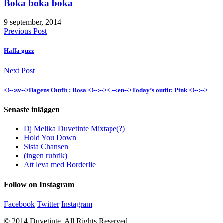
Boka boka boka
9 september, 2014
Previous Post
Haffa guzz
Next Post
<!--:sv-->Dagens Outfit : Rosa <!--:--><!--:en-->Today’s outfit: Pink <!--:-->
Senaste inläggen
Dj Melika Duvetinte Mixtape(?)
Hold You Down
Sista Chansen
(ingen rubrik)
Att leva med Borderlie
Follow on Instagram
Facebook
Twitter
Instagram
© 2014 Duvetinte, All Rights Reserved.