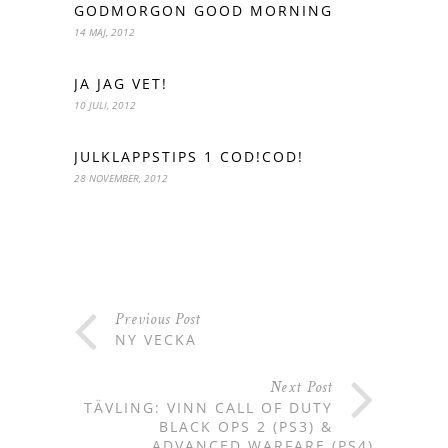
GODMORGON GOOD MORNING
14 MAJ, 2012
JA JAG VET!
10 JULI, 2012
JULKLAPPSTIPS 1 COD!COD!
28 NOVEMBER, 2012
Previous Post
NY VECKA
Next Post
TÄVLING: VINN CALL OF DUTY
BLACK OPS 2 (PS3) &
ADVANCED WARFARE (PS4)