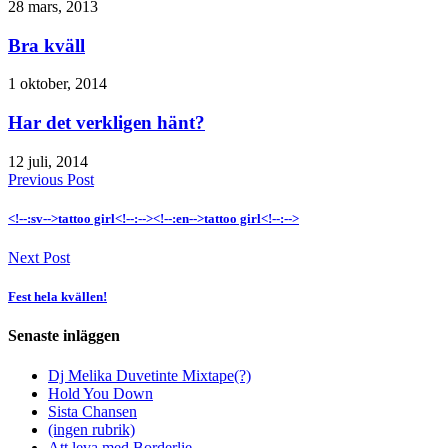
28 mars, 2013
Bra kväll
1 oktober, 2014
Har det verkligen hänt?
12 juli, 2014
Previous Post
<!--:sv-->tattoo girl<!--:--><!--:en-->tattoo girl<!--:-->
Next Post
Fest hela kvällen!
Senaste inläggen
Dj Melika Duvetinte Mixtape(?)
Hold You Down
Sista Chansen
(ingen rubrik)
Att leva med Borderlie