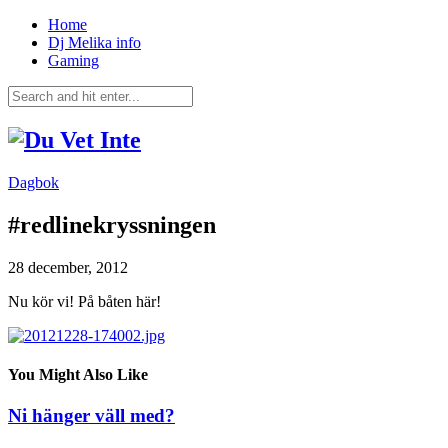
Home
Dj Melika info
Gaming
Dagbok
#redlinekryssningen
28 december, 2012
Nu kör vi! På båten här!
You Might Also Like
Ni hänger väll med?