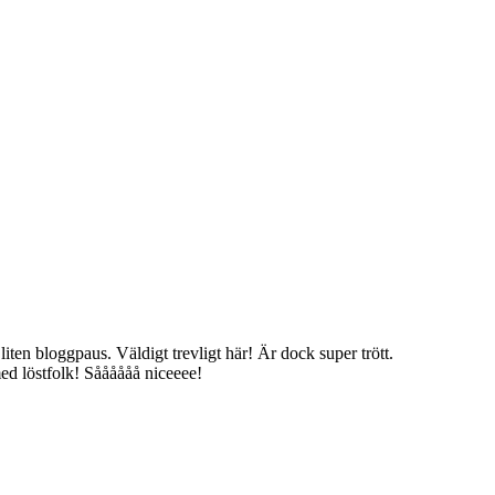
liten bloggpaus. Väldigt trevligt här! Är dock super trött.
med löstfolk! Såååååå niceeee!