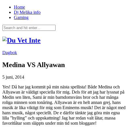
Home
Dj Melika info
Gaming
Dagbok
Medina VS Allyawan
5 juni, 2014
Yes! Då har jag kommit på min nästa spellista! Både Medina och
Allyawan är väldigt speciella för mig. Dels för att jag har lyssnat på
Medin sen liten, Sami är min barndomsväns bror och har många
roliga minnen som tonåring. Allyawan är en helt annan grej, hans
musik är lika viktigt för mig som Eminems musik! Det är något med
hans musik, något speciellt. De e därför tänkte jag göra min egna
lilla ”hylling” och uppskattning! Jag har redan valt låtar, massa
favoritlåtar som släppts under min tid som bloggare!