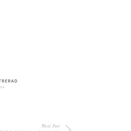
TRERAD
014
Next Post