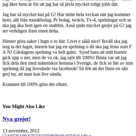
jag åker hem är för att jag har så jävla mycket roligt jobb där.
Jag har så mycket kul på G! Har möte hela veckan när jag kommer
hem, allt från musikbolag, Pr bolag, twitch, Tv-4, spelningar och se
ska jag åka bort igen en snabbis. Asså sjukt mycket grejer på G! jag
ser verkligen fram emot detta.
Hinner göra saker i lugn o ro här. Livet e sååå nice! Ikväll ska jag
nog ta det lugnt, imorrn har jag en spelning o då ska jag festa som F
A N! Gårdagens spelning va helt galet. Synd bara att mitt humör
gick upp o ner, men de va ok, jag njöt till 100%! Bästa var att jag
fick dela den med människor hemma i Sverige, de fick se lite av min
spelning då jag livesände via facebook! Så fett att det finns en sån
grej nu, att man kan live sända.
Kommer till 100% göra det oftare.
You Might Also Like
Nya grejer!
13 november, 2012