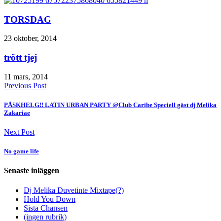
TORSDAG
23 oktober, 2014
trött tjej
11 mars, 2014
Previous Post
PÅSKHELG!! LATIN URBAN PARTY @Club Caribe Speciell gäst dj Melika
Zakariae
Next Post
No game life
Senaste inläggen
Dj Melika Duvetinte Mixtape(?)
Hold You Down
Sista Chansen
(ingen rubrik)