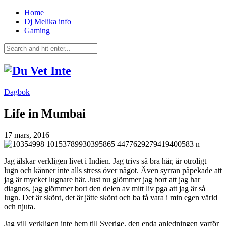
Home
Dj Melika info
Gaming
Dagbok
Life in Mumbai
17 mars, 2016
Jag älskar verkligen livet i Indien. Jag trivs så bra här, är otroligt
lugn och känner inte alls stress över något. Även syrran påpekade att
jag är mycket lugnare här. Just nu glömmer jag bort att jag har
diagnos, jag glömmer bort den delen av mitt liv pga att jag är så
lugn. Det är skönt, det är jätte skönt och ba få vara i min egen värld
och njuta.
Jag vill verkligen inte hem till Sverige, den enda anledningen varför