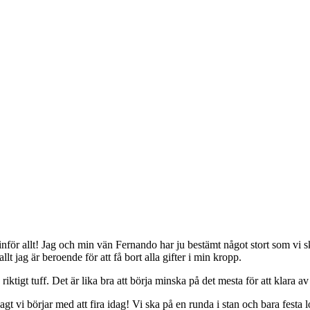
inför allt! Jag och min vän Fernando har ju bestämt något stort som vi sk
t jag är beroende för att få bort alla gifter i min kropp.
ktigt tuff. Det är lika bra att börja minska på det mesta för att klara a
 sagt vi börjar med att fira idag! Vi ska på en runda i stan och bara fes