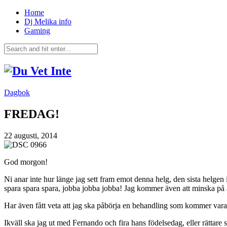
Home
Dj Melika info
Gaming
Dagbok
FREDAG!
22 augusti, 2014
God morgon!
Ni anar inte hur länge jag sett fram emot denna helg, den sista helgen 
spara spara spara, jobba jobba jobba! Jag kommer även att minska på all
Har även fått veta att jag ska påbörja en behandling som kommer vara ri
Ikväll ska jag ut med Fernando och fira hans födelsedag, eller rättare