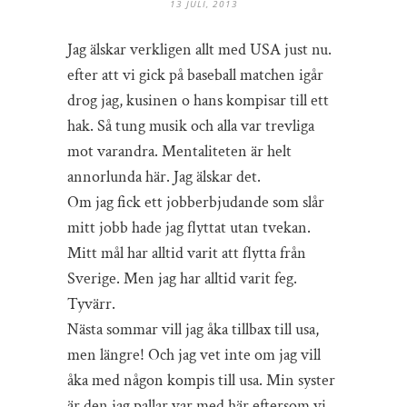
13 JULI, 2013
Jag älskar verkligen allt med USA just nu.
efter att vi gick på baseball matchen igår
drog jag, kusinen o hans kompisar till ett
hak. Så tung musik och alla var trevliga
mot varandra. Mentaliteten är helt
annorlunda här. Jag älskar det.
Om jag fick ett jobberbjudande som slår
mitt jobb hade jag flyttat utan tvekan.
Mitt mål har alltid varit att flytta från
Sverige. Men jag har alltid varit feg.
Tyvärr.
Nästa sommar vill jag åka tillbax till usa,
men längre! Och jag vet inte om jag vill
åka med någon kompis till usa. Min syster
är den jag pallar var med här eftersom vi