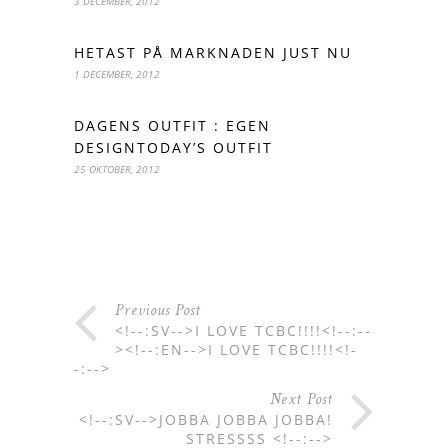
3 DECEMBER, 2012
HETAST PÅ MARKNADEN JUST NU
1 DECEMBER, 2012
DAGENS OUTFIT : EGEN
DESIGNTODAY’S OUTFIT
25 OKTOBER, 2012
Previous Post
<!--:SV-->I LOVE TCBC!!!!<!--:--
><!--:EN-->I LOVE TCBC!!!!<!-
-:-->
Next Post
<!--:SV-->JOBBA JOBBA JOBBA!
STRESSSS <!--:-->