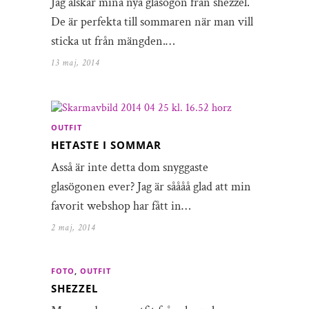
Jag älskar mina nya glasögon från shezzel.
De är perfekta till sommaren när man vill
sticka ut från mängden.…
13 maj, 2014
OUTFIT
HETASTE I SOMMAR
Asså är inte detta dom snyggaste
glasögonen ever? Jag är såååå glad att min
favorit webshop har fått in…
2 maj, 2014
FOTO
,
OUTFIT
SHEZZEL