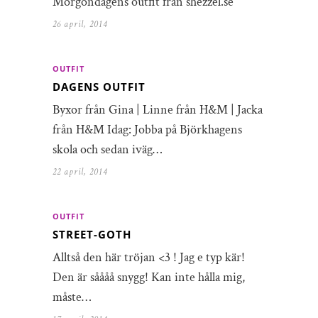
Morgondagens outfit från shezzel.se
26 april, 2014
OUTFIT
DAGENS OUTFIT
Byxor från Gina | Linne från H&M | Jacka
från H&M Idag: Jobba på Björkhagens
skola och sedan iväg…
22 april, 2014
OUTFIT
STREET-GOTH
Alltså den här tröjan <3 ! Jag e typ kär!
Den är såååå snygg! Kan inte hålla mig,
måste…