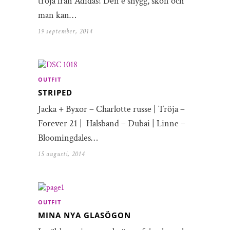
tröja från Adidas! Den e snygg, skön och
man kan…
19 september, 2014
OUTFIT
STRIPED
Jacka + Byxor – Charlotte russe | Tröja –
Forever 21 | Halsband – Dubai | Linne –
Bloomingdales…
15 augusti, 2014
OUTFIT
MINA NYA GLASÖGON