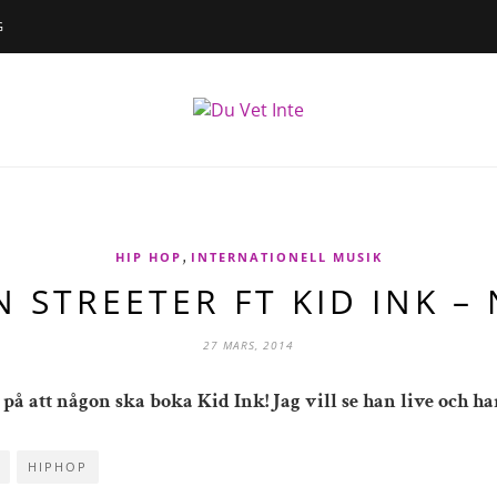
G
,
HIP HOP
INTERNATIONELL MUSIK
N STREETER FT KID INK – 
27 MARS, 2014
å att någon ska boka Kid Ink! Jag vill se han live och har 
HIPHOP