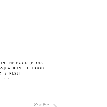
 IN THE HOOD [PROD.
SS]BACK IN THE HOOD
D. STRESS]
TI, 2012
Next Post