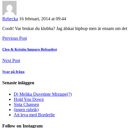
Rebecka
16 februari, 2014 at 09:44
Coolt! Var brukar du klubba? Jag älskar hiphop men är ensam om det i g
Previous Post
Cleo & Kristin Amparo Releasfest
Next Post
Svar på fråga
Senaste inläggen
Dj Melika Duvetinte Mixtape(?)
Hold You Down
Sista Chansen
(ingen rubrik)
Att leva med Borderlie
Follow on Instagram