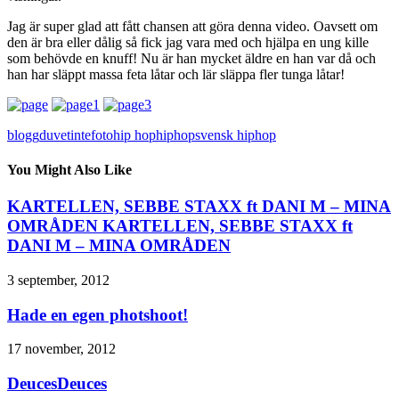
Jag är super glad att fått chansen att göra denna video. Oavsett om
den är bra eller dålig så fick jag vara med och hjälpa en ung kille
som behövde en knuff! Nu är han mycket äldre en han var då och
han har släppt massa feta låtar och lär släppa fler tunga låtar!
blogg
duvetinte
foto
hip hop
hiphop
svensk hiphop
You Might Also Like
KARTELLEN, SEBBE STAXX ft DANI M – MINA
OMRÅDEN KARTELLEN, SEBBE STAXX ft
DANI M – MINA OMRÅDEN
3 september, 2012
Hade en egen photshoot!
17 november, 2012
DeucesDeuces