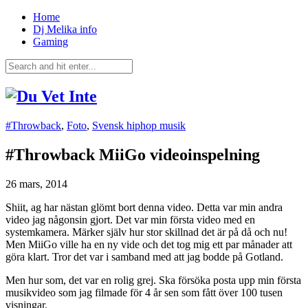
Home
Dj Melika info
Gaming
#Throwback
,
Foto
,
Svensk hiphop musik
#Throwback MiiGo videoinspelning
26 mars, 2014
Shiit, ag har nästan glömt bort denna video. Detta var min andra
video jag någonsin gjort. Det var min första video med en
systemkamera. Märker själv hur stor skillnad det är på då och nu!
Men MiiGo ville ha en ny vide och det tog mig ett par månader att
göra klart. Tror det var i samband med att jag bodde på Gotland.
Men hur som, det var en rolig grej. Ska försöka posta upp min första
musikvideo som jag filmade för 4 år sen som fått över 100 tusen
visningar.