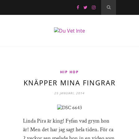
HIP HOP
KNÄPPER MINA FINGRAR
25 JANUARI, 2014
Linda Pira är king! Fyfan vad grym hon
är! Men det har jag sagt hela tiden. För ca
2 veckor sen spelade hon in en video som