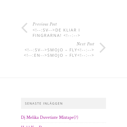
Previous Post
<!--:SV-->DE KLIAR I
FINGRARNA! <!--:-->
Next Post
<!--:SV-->SMOJO – FLY<!--:-->
<!--:EN-->SMOJO – FLY<!--:-->
SENASTE INLÄGGEN
Dj Melika Duvetinte Mixtape(?)