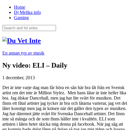
Home
Dj Melika info
Gaming
En annan typ av musik
Ny video: ELI – Daily
1 december, 2013
Det är inte varje dag man får höra en sån här bra låt från en Svensk
artist om det inte är Million Stylez. Men hans låtar är inte heller lika
bra. Jag älskar Dancehall, men jag har lite svårt för musiken. Det
finns ett fåtal artister jag tycker är bra och låtarna varierar, jag vet det
låter konstigt men jag är kräsen när det gäller den typen av musiken.
Jag har däremot jätte svårt för Svenska Dancehall artister. Det finns
inte så många och de som finns håller inte i kvalitén. ELI som
artisten i låten heter skicka mig denna på facebook. När jag såg att
en kompis hade delat låten på fejjan så tog jag mig tiden och lyssna.