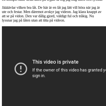
Jäääävlar vilken bra låt. De här är en låt jag lätt vill höra när jag är
ute och festar. Men däremot avskyr jag videon. Jag klara knappt av
att se på vidon. Den var dålig gjord, väldigt ful och tråkig. Nu
lyssnar jag på låten utan att titta på videon.