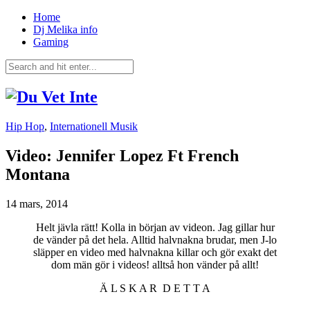
Home
Dj Melika info
Gaming
Hip Hop
,
Internationell Musik
Video: Jennifer Lopez Ft French
Montana
14 mars, 2014
Helt jävla rätt! Kolla in början av videon. Jag gillar hur
de vänder på det hela. Alltid halvnakna brudar, men J-lo
släpper en video med halvnakna killar och gör exakt det
dom män gör i videos! alltså hon vänder på allt!
Ä L S K A R D E T T A