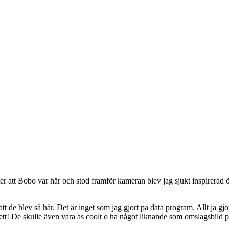
fter att Bobo var här och stod framför kameran blev jag sjukt inspirerad ö
tt de blev så här. Det är inget som jag gjort på data program. Allt ja gjor
fett! De skulle även vara as coolt o ha något liknande som omslagsbild 