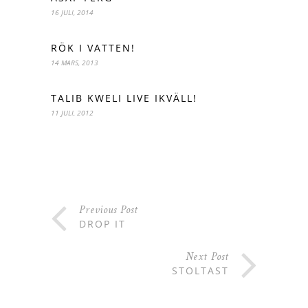
16 JULI, 2014
RÖK I VATTEN!
14 MARS, 2013
TALIB KWELI LIVE IKVÄLL!
11 JULI, 2012
Previous Post
DROP IT
Next Post
STOLTAST