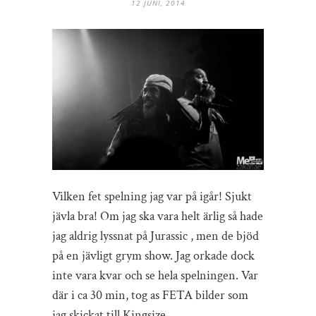
12 JUNI, 2014
Vilken fet spelning jag var på igår! Sjukt
jävla bra! Om jag ska vara helt ärlig så hade
jag aldrig lyssnat på
Jurassic , men de bjöd
på en jävligt grym show. Jag orkade dock
inte vara kvar och se hela spelningen. Var
där i ca 30 min, tog as FETA bilder som
jag skickat till Kingsize.