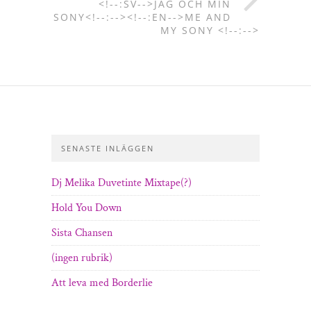
<!--:SV-->JAG OCH MIN
SONY<!--:--><!--:EN-->ME AND
MY SONY <!--:-->
SENASTE INLÄGGEN
Dj Melika Duvetinte Mixtape(?)
Hold You Down
Sista Chansen
(ingen rubrik)
Att leva med Borderlie