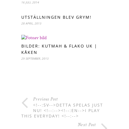
16 JULI, 2014
UTSTÄLLNINGEN BLEV GRYM!
28 APRIL, 2013
BILDER: KUTMAH & FLAKO UK |
KÅKEN
29 SEPTEMBER, 2013
Previous Post
<!--:SV-->DETTA SPELAS JUST
NU! <!--:--><!--:EN-->I PLAY
THIS EVERYDAY! <!--:-->
Next Post