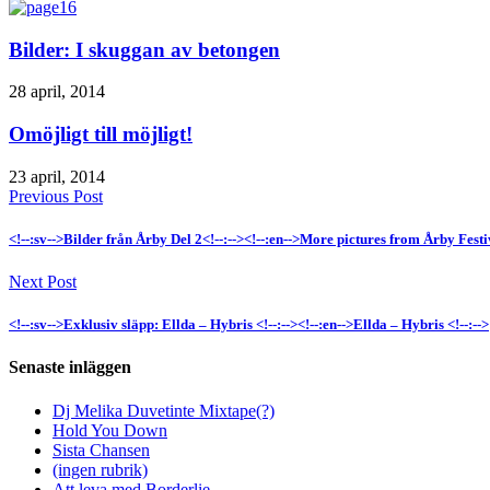
Bilder: I skuggan av betongen
28 april, 2014
Omöjligt till möjligt!
23 april, 2014
Previous Post
<!--:sv-->Bilder från Årby Del 2<!--:--><!--:en-->More pictures from Årby Festiv
Next Post
<!--:sv-->Exklusiv släpp: Ellda – Hybris <!--:--><!--:en-->Ellda – Hybris <!--:-->
Senaste inläggen
Dj Melika Duvetinte Mixtape(?)
Hold You Down
Sista Chansen
(ingen rubrik)
Att leva med Borderlie