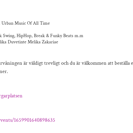
Urban Music Of All Time
ck Swing, HipHop, Break & Funky Beats m.m
lika Duvetinte Melika Zakariae
rvåningen är väldigt trevligt och du är välkommen att beställa 
ner.
garplatsen
events/1659901640898635