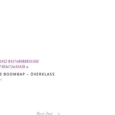
B BOOMBAP – ÖVERKLASS
15
Next Post