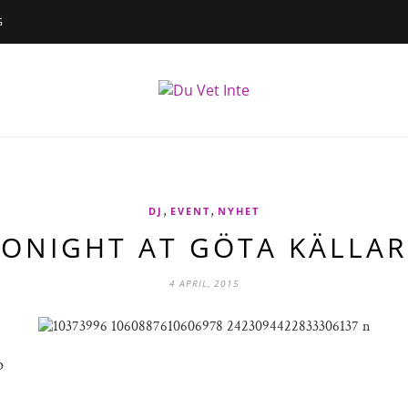
G
,
,
DJ
EVENT
NYHET
TONIGHT AT GÖTA KÄLLAR
4 APRIL, 2015
p