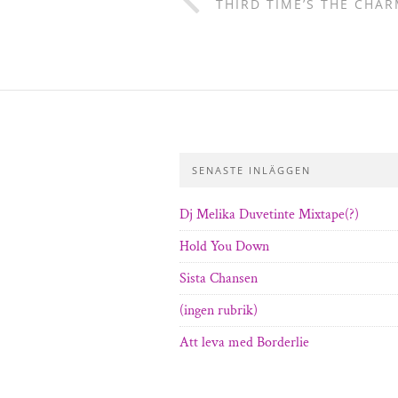
THIRD TIME’S THE CHAR
SENASTE INLÄGGEN
Dj Melika Duvetinte Mixtape(?)
Hold You Down
Sista Chansen
(ingen rubrik)
Att leva med Borderlie