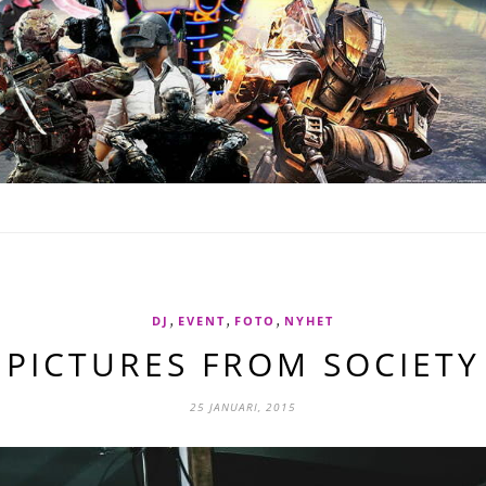
,
,
,
DJ
EVENT
FOTO
NYHET
PICTURES FROM SOCIETY
25 JANUARI, 2015