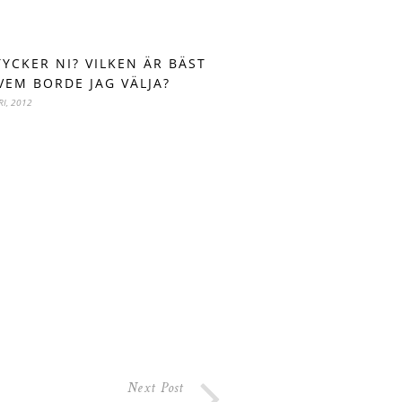
TYCKER NI? VILKEN ÄR BÄST
VEM BORDE JAG VÄLJA?
RI, 2012
Next Post