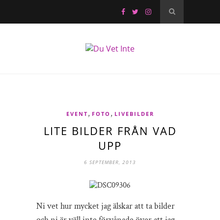
,
,
EVENT
FOTO
LIVEBILDER
LITE BILDER FRÅN VAD
UPP
6 SEPTEMBER, 2013
Ni vet hur mycket jag älskar att ta bilder
och ni är väll inte förvånade över att jag