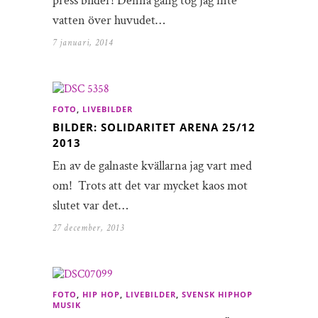
press bilder! Denna gång tog jag inte
vatten över huvudet…
7 januari, 2014
FOTO
,
LIVEBILDER
BILDER: SOLIDARITET ARENA 25/12
2013
En av de galnaste kvällarna jag vart med
om! Trots att det var mycket kaos mot
slutet var det…
27 december, 2013
FOTO
,
HIP HOP
,
LIVEBILDER
,
SVENSK HIPHOP
MUSIK