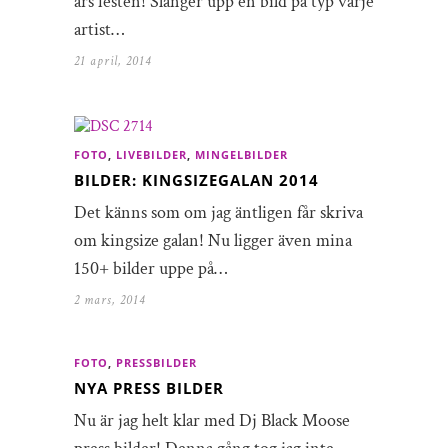
års festen! Slänger upp en bild på typ varje
artist…
21 april, 2014
FOTO
,
LIVEBILDER
,
MINGELBILDER
BILDER: KINGSIZEGALAN 2014
Det känns som om jag äntligen får skriva
om kingsize galan! Nu ligger även mina
150+ bilder uppe på…
2 mars, 2014
FOTO
,
PRESSBILDER
NYA PRESS BILDER
Nu är jag helt klar med Dj Black Moose