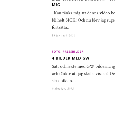
MIG
Kan tänka mig att denna video 
bli helt SICK! Och nu blev jag suge
fortsätta…
18 januari, 2013
FOTO
,
PRESSBILDER
4 BILDER MED GW
Satt och lekte med GW bilderna ig
och tänkte att jag skulle visa er! D
sista bilden…
9 oktober, 2012