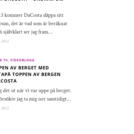
3 kommer DaCosta släppa sitt
bum, det är vad som är beräknat
och självklart ser jag fram…
, 2012
E TV
,
VIDEOBLOGG
PEN AV BERGET MED
APÅ TOPPEN AV BERGEN
ACOSTA
g det ut när vi var uppe på berget.
försökte jag ta mig ner samtidigt…
, 2012