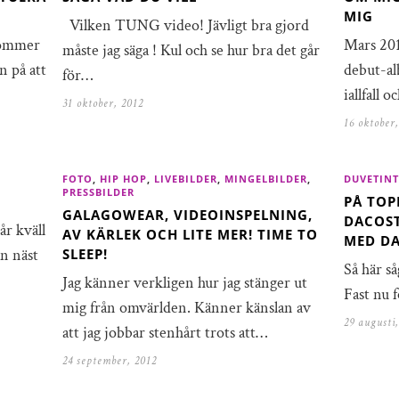
MIG
Vilken TUNG video! Jävligt bra gjord
kommer
Mars 201
måste jag säga ! Kul och se hur bra det går
n på att
debut-al
för…
iallfall 
31 oktober, 2012
16 oktober
FOTO
,
HIP HOP
,
LIVEBILDER
,
MINGELBILDER
,
DUVETINT
PRESSBILDER
PÅ TOP
GALAGOWEAR, VIDEOINSPELNING,
DACOST
år kväll
AV KÄRLEK OCH LITE MER! TIME TO
MED D
en näst
SLEEP!
Så här så
Jag känner verkligen hur jag stänger ut
Fast nu 
mig från omvärlden. Känner känslan av
29 augusti
att jag jobbar stenhårt trots att…
24 september, 2012