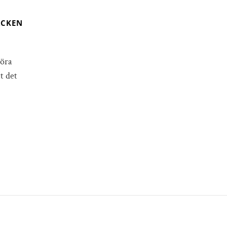
ACKEN
göra
t det