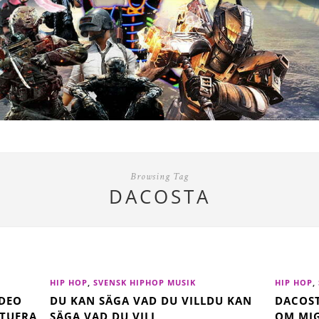
Browsing Tag
DACOSTA
HIP HOP
,
SVENSK HIPHOP MUSIK
HIP HOP
,
DEO
DU KAN SÄGA VAD DU VILLDU KAN
DACOST
ATUERA
SÄGA VAD DU VILL
OM MIG