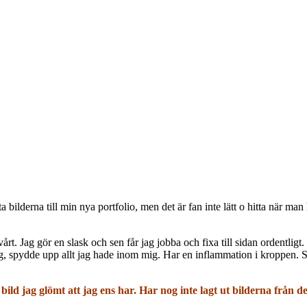
ästa bilderna till min nya portfolio, men det är fan inte lätt o hitta när 
t. Jag gör en slask och sen får jag jobba och fixa till sidan ordentligt.
rdag, spydde upp allt jag hade inom mig. Har en inflammation i kroppen. Sk
bild jag glömt att jag ens har. Har nog inte lagt ut bilderna från d