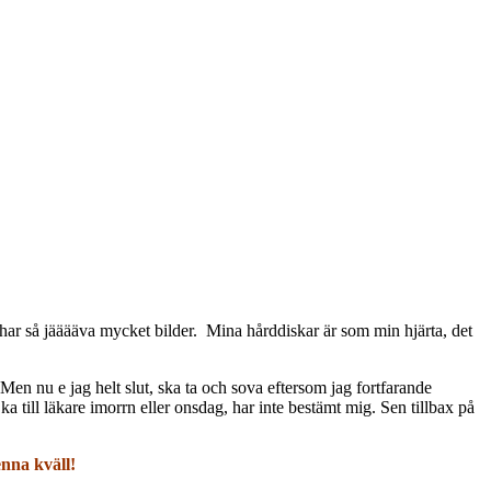
man har så jääääva mycket bilder. Mina hårddiskar är som min hjärta, det
 Men nu e jag helt slut, ska ta och sova eftersom jag fortfarande
a till läkare imorrn eller onsdag, har inte bestämt mig. Sen tillbax på
enna kväll!