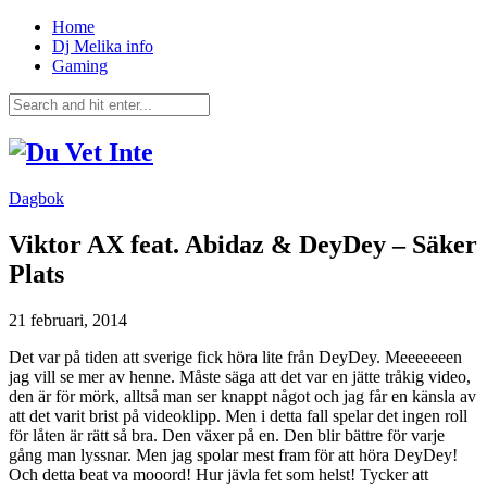
Home
Dj Melika info
Gaming
Dagbok
Viktor AX feat. Abidaz & DeyDey – Säker
Plats
21 februari, 2014
Det var på tiden att sverige fick höra lite från DeyDey. Meeeeeeen
jag vill se mer av henne. Måste säga att det var en jätte tråkig video,
den är för mörk, alltså man ser knappt något och jag får en känsla av
att det varit brist på videoklipp. Men i detta fall spelar det ingen roll
för låten är rätt så bra. Den växer på en. Den blir bättre för varje
gång man lyssnar. Men jag spolar mest fram för att höra DeyDey!
Och detta beat va mooord! Hur jävla fet som helst! Tycker att