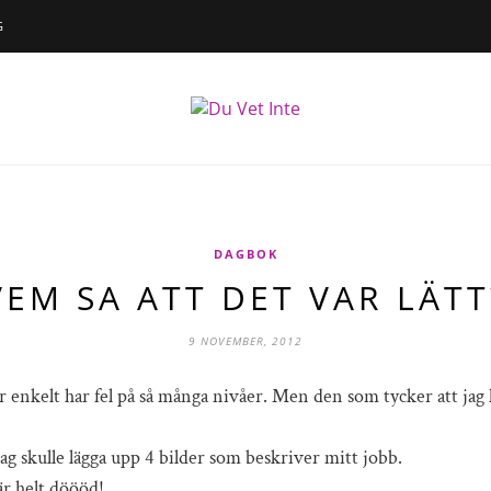
G
DAGBOK
VEM SA ATT DET VAR LÄTT
9 NOVEMBER, 2012
 enkelt har fel på så många nivåer. Men den som tycker att jag ha
jag skulle lägga upp 4 bilder som beskriver mitt jobb.
är helt döööd!