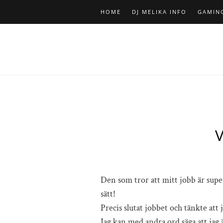
HOME
DJ MELIKA INFO
GAMIN
Den som tror att mitt jobb är super
sätt!
Precis slutat jobbet och tänkte att 
Jag kan med andra ord säga att jag 