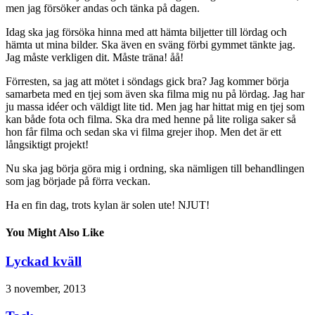
men jag försöker andas och tänka på dagen.
Idag ska jag försöka hinna med att hämta biljetter till lördag och
hämta ut mina bilder. Ska även en sväng förbi gymmet tänkte jag.
Jag måste verkligen dit. Måste träna! åå!
Förresten, sa jag att mötet i söndags gick bra? Jag kommer börja
samarbeta med en tjej som även ska filma mig nu på lördag. Jag har
ju massa idéer och väldigt lite tid. Men jag har hittat mig en tjej som
kan både fota och filma. Ska dra med henne på lite roliga saker så
hon får filma och sedan ska vi filma grejer ihop. Men det är ett
långsiktigt projekt!
Nu ska jag börja göra mig i ordning, ska nämligen till behandlingen
som jag började på förra veckan.
Ha en fin dag, trots kylan är solen ute! NJUT!
You Might Also Like
Lyckad kväll
3 november, 2013