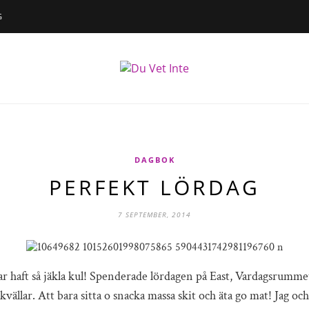
G
DAGBOK
PERFEKT LÖRDAG
7 SEPTEMBER, 2014
ar haft så jäkla kul! Spenderade lördagen på East, Vardagsrumm
kvällar. Att bara sitta o snacka massa skit och äta go mat! Jag oc