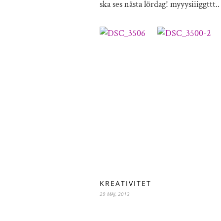
ska ses nästa lördag! myyysiiiggttt..
KREATIVITET
29 MAJ, 2013