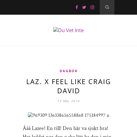
DAGBOK
LAZ. X FEEL LIKE CRAIG
DAVID
13 MAJ, 2014
Ååå Lazee! En till! Den här va sjukt bra!
Har laddat ner den o ska lätt ha den i min