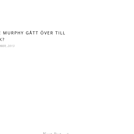
E MURPHY GÅTT ÖVER TILL
K?
MBER, 2013