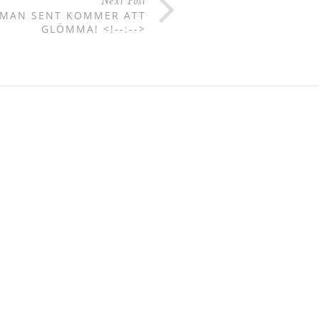
Next Post
L MAN SENT KOMMER ATT
GLÖMMA! <!--:-->