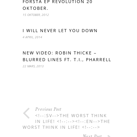
FÖRSTA EP REVOLUTION 20
OKTOBER.
15 OKTOBER, 2012
I WILL NEVER LET YOU DOWN
4 APRIL, 2014
NEW VIDEO: ROBIN THICKE –
BLURRED LINES FT. T.I., PHARRELL
22 MARS, 2013
Previous Post
<!--:SV-->THE WORST THINK
IN LIFE! <!--:--><!--:EN-->THE
WORST THINK IN LIFE! <!--:-->
Next Post