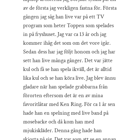
av de första jag verkligen fastna för. Första
gången jag såg han live var på ett TV
program som heter Toppen som spelades
in på fryshuset. Jag var ca 13 år och jag
kommer ihåg det som om det vore igår.
Sedan dess har jag följt honom och jag har
sett han live många gånger. Det var jätte
kul och få se han spela ikväll, det är alltid
lika kul och se han köra live. Jag blev ännu
gladare när han spelade grabbarna från
förorten eftersom det är en av mina
favoritlåtar med Ken Ring. För ca 1 år sen
hade han en spelning med live band på
mosebacke och då kom han med
mjukiskläder. Denna gång hade han
skjorta på sig. Det var som att se en annan