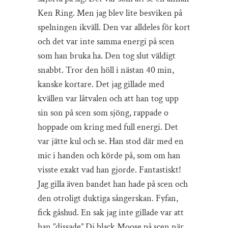
Ken Ring. Men jag blev lite besviken på
spelningen ikväll. Den var alldeles för kort
och det var inte samma energi på scen
som han bruka ha. Den tog slut väldigt
snabbt. Tror den höll i nästan 40 min,
kanske kortare. Det jag gillade med
kvällen var låtvalen och att han tog upp
sin son på scen som sjöng, rappade o
hoppade om kring med full energi. Det
var jätte kul och se. Han stod där med en
mic i handen och körde på, som om han
visste exakt vad han gjorde. Fantastiskt!
Jag gilla även bandet han hade på scen och
den otroligt duktiga sångerskan. Fyfan,
fick gåshud. En sak jag inte gillade var att
han ”dissade” Dj black Moose på scen när