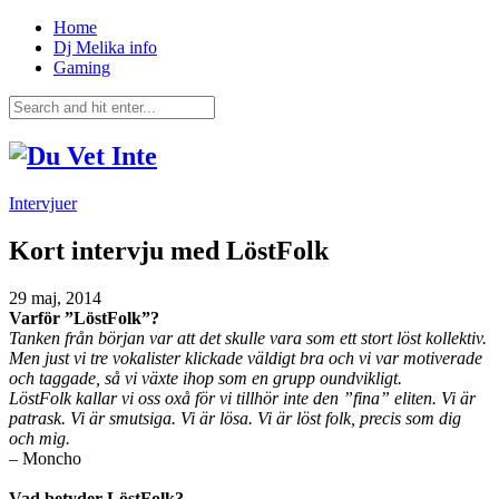
Home
Dj Melika info
Gaming
Intervjuer
Kort intervju med LöstFolk
29 maj, 2014
Varför ”LöstFolk”?
Tanken från början var att det skulle vara som ett stort löst kollektiv.
Men just vi tre vokalister klickade väldigt bra och vi var motiverade
och taggade, så vi växte ihop som en grupp oundvikligt.
LöstFolk kallar vi oss oxå för vi tillhör inte den ”fina” eliten. Vi är
patrask. Vi är smutsiga. Vi är lösa. Vi är löst folk, precis som dig
och mig.
– Moncho
Vad betyder LöstFolk?