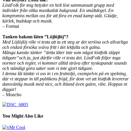
LöstFolk för mig betyder en helt löst sammansatt grupp med
individer från olika musikalisk bakgrund. En smältdegel. En
kompromiss mellan oss för att föra en enad kamp utåt. Glädje,
kärlek, budskap och musik.
– Format
Tanken bakom låten ”Löjlöjlöj”?
Med Löjlöjlöj ville vi testa att ta ett steg ur det seriösa och allvarliga
och endast försöka sväva fritt i det lekfulla och galna.
Många kanske tänker ”detta låter inte som något löstfolk släppt
tidigare”och ja, just därför ville vi testa det. LöstFolk följer inga
normer och regler, vi kommer alltid sträva efter nyskapande sounds
och ständigt göra saker som vi inte gjort tidigare.
I denna låt tänkte vi oss in i en festmiljö, exempelvis på en spelning,
där vi steppar in till publikens fröjd, för dom vet att löstfolk levererar
dansvänlig musik med nice, och ibland även galen, vibe. Hoppas ni
diggar!
– Moncho
You Might Also Like