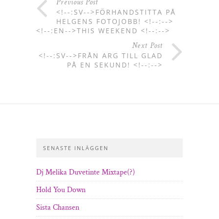
Previous Post
<!--:SV-->FÖRHANDSTITTA PÅ
HELGENS FOTOJOBB! <!--:-->
<!--:EN-->THIS WEEKEND <!--:-->
Next Post
<!--:SV-->FRÅN ARG TILL GLAD
PÅ EN SEKUND! <!--:-->
SENASTE INLÄGGEN
Dj Melika Duvetinte Mixtape(?)
Hold You Down
Sista Chansen