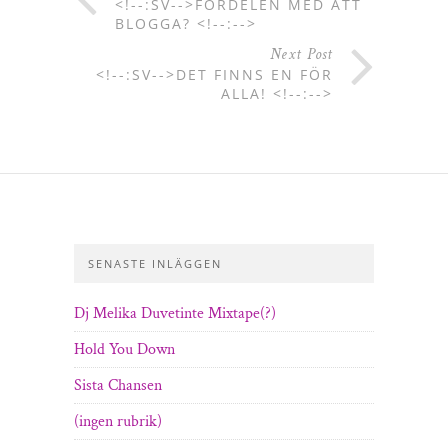
<!--:SV-->FÖRDELEN MED ATT
BLOGGA? <!--:-->
Next Post
<!--:SV-->DET FINNS EN FÖR
ALLA! <!--:-->
SENASTE INLÄGGEN
Dj Melika Duvetinte Mixtape(?)
Hold You Down
Sista Chansen
(ingen rubrik)