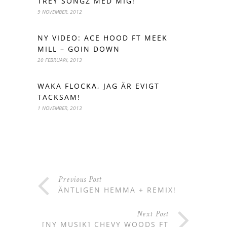
TREY SONGZ MED MIG!
9 NOVEMBER, 2012
NY VIDEO: ACE HOOD FT MEEK
MILL – GOIN DOWN
20 FEBRUARI, 2013
WAKA FLOCKA, JAG ÄR EVIGT
TACKSAM!
1 NOVEMBER, 2013
Previous Post
ÄNTLIGEN HEMMA + REMIX!
Next Post
[NY MUSIK] CHEVY WOODS FT