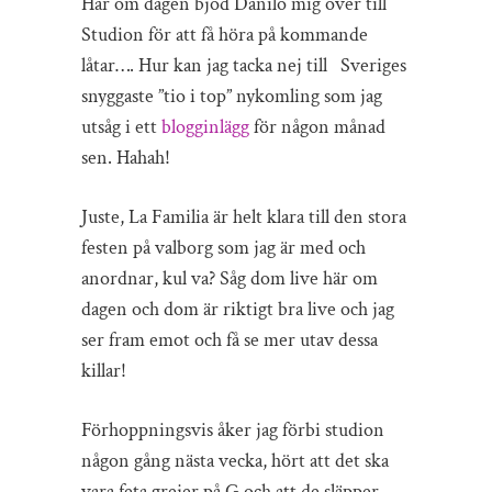
Här om dagen bjöd Danilo mig över till
Studion för att få höra på kommande
låtar…. Hur kan jag tacka nej till Sveriges
snyggaste ”tio i top” nykomling som jag
utsåg i ett
blogginlägg
för någon månad
sen. Hahah!
Juste, La Familia är helt klara till den stora
festen på valborg som jag är med och
anordnar, kul va? Såg dom live här om
dagen och dom är riktigt bra live och jag
ser fram emot och få se mer utav dessa
killar!
Förhoppningsvis åker jag förbi studion
någon gång nästa vecka, hört att det ska
vara feta grejer på G och att de släpper