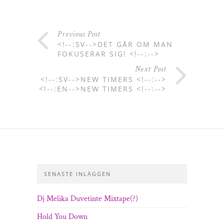
Previous Post
<!--:SV-->DET GÅR OM MAN
FOKUSERAR SIG! <!--:-->
Next Post
<!--:SV-->NEW TIMERS <!--:-->
<!--:EN-->NEW TIMERS <!--:-->
SENASTE INLÄGGEN
Dj Melika Duvetinte Mixtape(?)
Hold You Down